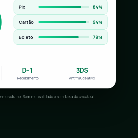
Pix
84%
Cartão
94%
Boleto
79%
D+1
3DS
Recebimento
Antifraude ativo
orme volume. Sem mensalidade e sem taxa de checkout.