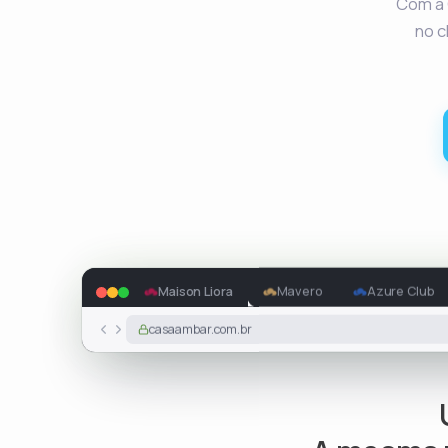
Com a 
no c
Maison Liora
Mavero
Azure Club
maisonliora.com.br