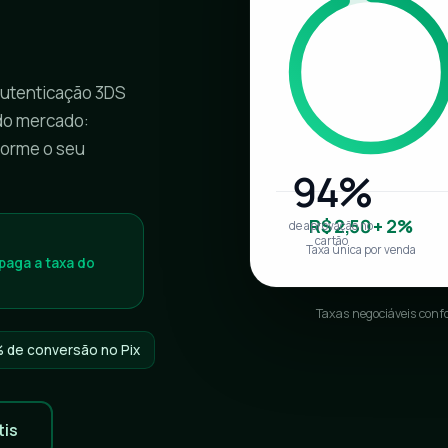
autenticação 3DS
 do mercado:
forme o seu
94%
R$ 2,50 + 2%
de aprovação no
cartão
Taxa única por venda
paga a taxa do
Taxas negociáveis conf
 de conversão no Pix
tis