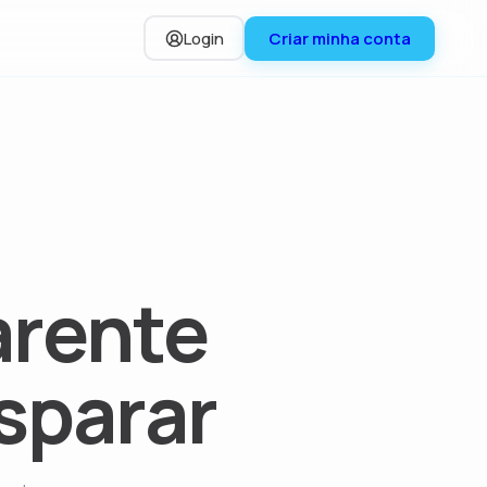
Login
Criar minha conta
arente
isparar