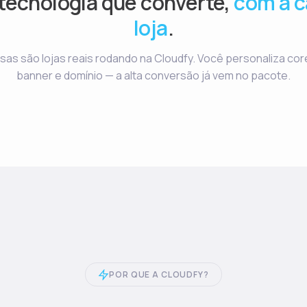
ecnologia que converte,
com a c
loja
.
sas são lojas reais rodando na Cloudfy. Você personaliza cor
banner e domínio — a alta conversão já vem no pacote.
POR QUE A CLOUDFY?