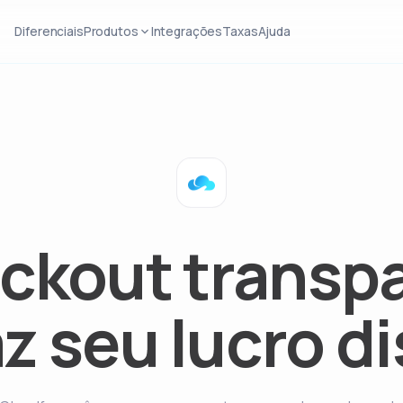
Diferenciais
Produtos
Integrações
Taxas
Ajuda
ckout transp
z seu lucro d