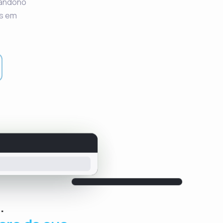
bandono
is em
.