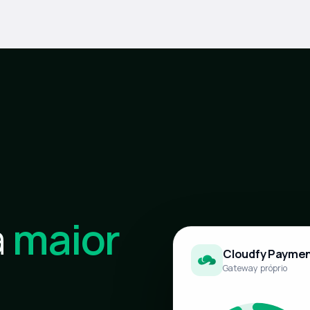
a
maior
Cloudfy Payme
Gateway próprio